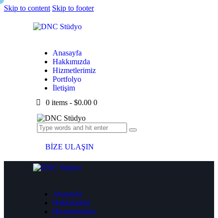
Skip to content
Skip to footer
Firma Adı
Online
AI Live Support
Anasayfa
Hakkımızda
Hizmetlerimiz
Portfolyo
Hello! 👋
İletişim
How can Asistan help you?
0 items
-
$0.00
0
Start Chat
You usually get a response instantly
BİZE ULAŞIN
Voice Support
Talk instantly, get instant answers
Anasayfa
Hakkımızda
Hizmetlerimiz