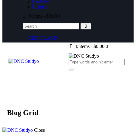
Portfolyo
İletişim
0 items
-
$0.00
0
BİZE ULAŞIN
0 items
-
$0.00
0
Blog Grid
Close