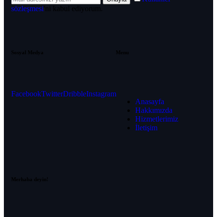
sözleşmesi
'ni kabul ediyorum.
Sosyal Medya
Menu
Facebook
Twitter
Dribble
Instagram
Anasayfa
Hakkımızda
Hizmetlerimiz
İletişim
Merhaba deyin!