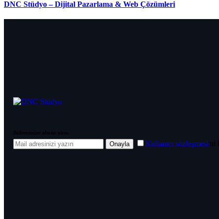
DNC Stüdyo – Dijital Pazarlama & Web Çözümleri
Bültenimize abone olun.
Kullanıcı sözleşmesi
'ni
Onayla