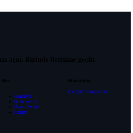
Hello! 👋
How can Asistan help you?
Start Chat
You usually get a response instantly
Voice Support
Talk instantly, get instant answers
zı açın. Bizimle iletişime geçin.
RECENT CONVERSATIONS
Menu
Merhaba deyin!
info@dncstudyo.com
Anasayfa
No conversation history yet
Hakkımızda
Start your first conversation, history will appear here
Hizmetlerimiz
İletişim