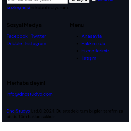
sözleşmesi
'ni kabul ediyorum.
Sosyal Medya
Menu
Facebook
Twitter
Anasayfa
Dribble
Instagram
Hakkımızda
Hizmetlerimiz
İletişim
Merhaba deyin!
info@dncstudyo.com
Dnc Studyo
Ltd.© 2024. Bu sitedeki tüm bilgiler tarafımıza
aittir. Tüm hakları saklıdır.