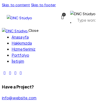
Skip to content
Skip to footer
0
Close
Anasayfa
Hakkımızda
Hizmetlerimiz
Portfolyo
İletişim
Firma Adı
Have a Project?
Online
info@website.com
AI Live Suppor