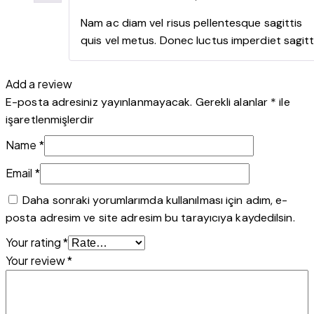
Rated
5
ou
of 5
Nam ac diam vel risus pellentesque sagittis
quis vel metus. Donec luctus imperdiet sagitt
Add a review
E-posta adresiniz yayınlanmayacak.
Gerekli alanlar
*
ile
işaretlenmişlerdir
Name
*
Email
*
Daha sonraki yorumlarımda kullanılması için adım, e-
posta adresim ve site adresim bu tarayıcıya kaydedilsin.
Your rating
*
Your review
*