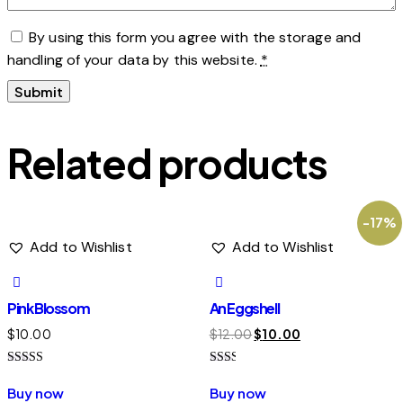
By using this form you agree with the storage and
handling of your data by this website.
*
Related products
-17%
Add to Wishlist
Add to Wishlist
Pink Blossom
An Eggshell
$
10.00
$
12.00
$
10.00
Rated
Rated
4.00
2.00
Buy now
Buy now
out of 5
out