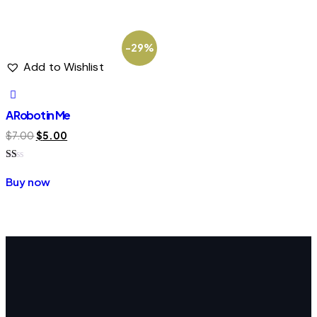
of 5
-29%
Add to Wishlist
A Robot in Me
$
7.00
$
5.00
Rated
1.00
Buy now
out
of
5