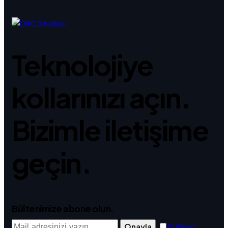
Teknolojiye
kollarınızı açın.
Bizimle iletişime
geçin.
Bültenimize abone olun.
Onayla
Kullanıcı