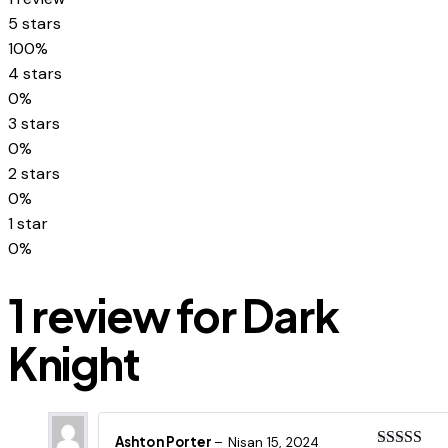
Rated
1
5.00
5 stars
out of 5
100%
based on
customer
4 stars
rating
0%
3 stars
0%
2 stars
0%
1 star
0%
1 review for
Dark
Knight
Ashton Porter
–
Nisan 15, 2024