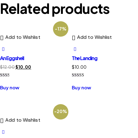
Related products
-17%
Add to Wishlist
Add to Wishlist
An Eggshell
The Landing
$
12.00
$
10.00
$
10.00
Rate
Rated
d
4.00
Buy now
Buy now
2.00
out of 5
out
of 5
-20%
Add to Wishlist