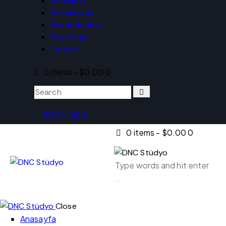
Anasayfa
Hakkımızda
Hizmetlerimiz
Portfolyo
İletişim
0 items
-
$0.00
0
BİZE ULAŞIN
0 items
-
$0.00
0
Close
Anasayfa