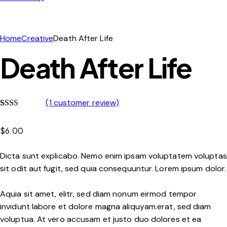
Home
Creative
Death After Life
Death After Life
(
1
customer review)
Rate
1
d
$
6.00
2.00
out
of 5
Dicta sunt explicabo. Nemo enim ipsam voluptatem voluptas
base
d on
sit odit aut fugit, sed quia consequuntur. Lorem ipsum dolor.
custo
mer
ratin
Aquia sit amet, elitr, sed diam nonum eirmod tempor
g
invidunt labore et dolore magna aliquyam.erat, sed diam
voluptua. At vero accusam et justo duo dolores et ea