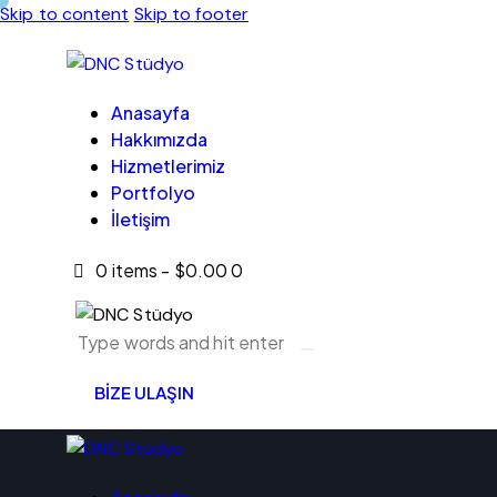
Skip to content
Skip to footer
Firma Adı
Online
Anasayfa
AI Live Suppo
Hakkımızda
Hizmetlerimiz
Hello! 👋
Portfolyo
İletişim
How can Asistan help you?
0 items
-
$0.00
0
Start Chat
You usually get a response instantly
Voice Support
Talk instantly, get instant answers
BİZE ULAŞIN