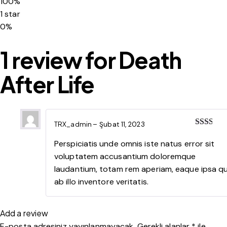
100%
1 star
0%
1 review for
Death
After Life
TRX_admin
–
Şubat 11, 2023
Rate
d
2
Perspiciatis unde omnis iste natus error sit
out
voluptatem accusantium doloremque
of 5
laudantium, totam rem aperiam, eaque ipsa q
ab illo inventore veritatis.
Add a review
E-posta adresiniz yayınlanmayacak.
Gerekli alanlar
*
ile