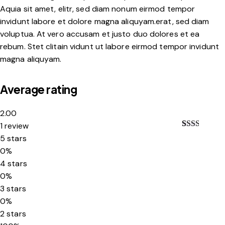
Aquia sit amet, elitr, sed diam nonum eirmod tempor
invidunt labore et dolore magna aliquyam.erat, sed diam
voluptua. At vero accusam et justo duo dolores et ea
rebum. Stet clitain vidunt ut labore eirmod tempor invidunt
magna aliquyam.
Average rating
2.00
1 review
Rate
1
5 stars
d
0%
2.00
out
4 stars
of 5
0%
base
d on
3 stars
custo
mer
0%
ratin
2 stars
g