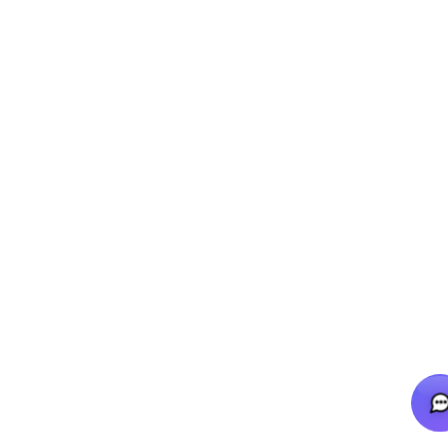
RECENT CONVERSATIONS
No conversation history yet
Start your first conversation, history will appear here
Powered by
Yapay Zeka Chatbot